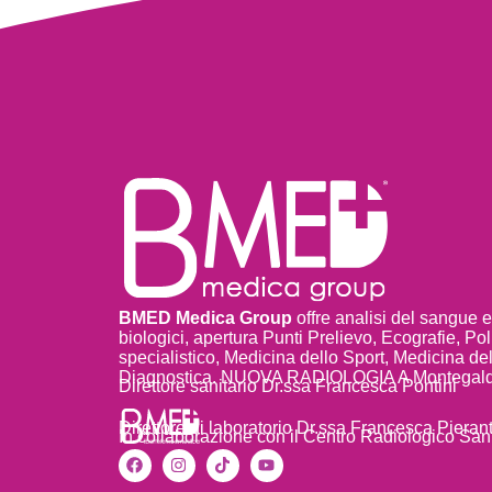
BMED Medica Group
offre analisi del sangue 
biologici, apertura Punti Prelievo, Ecografie, Po
specialistico, Medicina dello Sport, Medicina de
Diagnostica. NUOVA RADIOLOGIA A Montegald
Direttore sanitario Dr.ssa Francesca Pontini
Direttore di laboratorio Dr.ssa Francesca Pieran
In collaborazione con il Centro Radiologico Sa