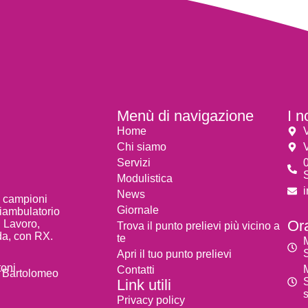
Menù di navigazione
I n
Home
Chi siamo
Servizi
Modulistica
News
e campioni
Giornale
liambulatorio
Ora
l Lavoro,
Trova il punto prelievi più vicino a
a, con RX.
te
Apri il tuo punto prelievi
toni
Contatti
n Bartolomeo
Link utili
Privacy policy