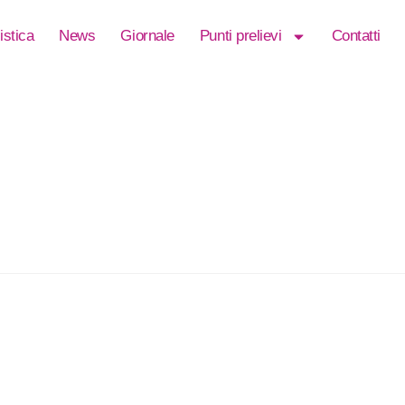
istica
News
Giornale
Punti prelievi
Contatti