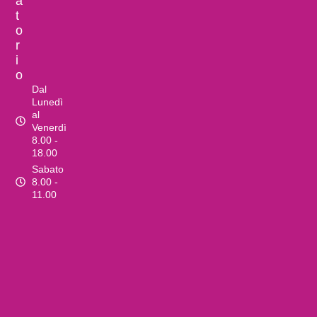
a
t
o
r
i
o
Dal
Lunedì
al
Venerdì
8.00 -
18.00
Sabato
8.00 -
11.00