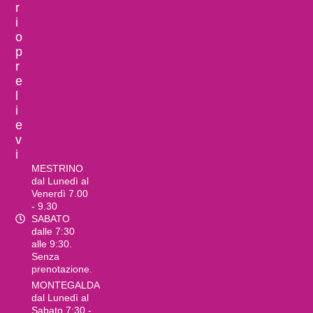
r
i
o
p
r
e
l
i
e
v
i
MESTRINO
dal Lunedì al
Venerdì 7.00
- 9.30
SABATO
dalle 7:30
alle 9:30.
Senza
prenotazione.
MONTEGALDA
dal Lunedì al
Sabato 7:30 -