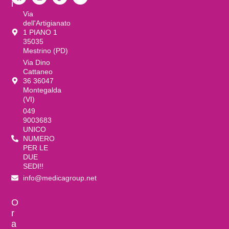
i
Via
dell'Artigianato
1 PIANO 1
35035
Mestrino (PD)
Via Dino
Cattaneo
36 36047
Montegalda
(VI)
049
9003683
UNICO
NUMERO
PER LE
DUE
SEDI!!
info@medicagroup.net
O
r
a