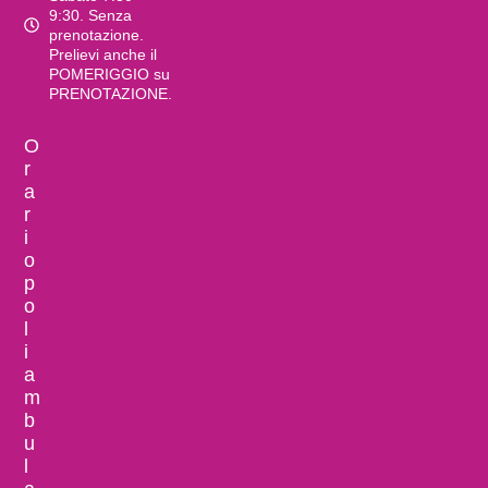
9:30. Senza
prenotazione.
Prelievi anche il
POMERIGGIO su
PRENOTAZIONE.
O
r
a
r
i
o
p
o
l
i
a
m
b
u
l