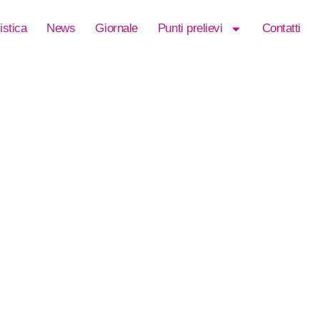
istica
News
Giornale
Punti prelievi
Contatti