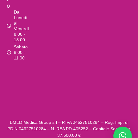
o
Dal
Lunedì
al
Venerdì
8.00 -
18.00
Sabato
8.00 -
11.00
BMED Medica Group srl – P.IVA ‍04627510284 – Reg. Imp. di
PD N.04627510284 – N. REA PD-405252 – Capitale Sociale i.v.
37.500,00 €