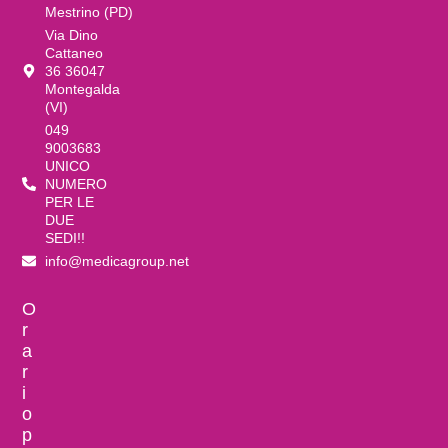
Mestrino (PD)
Via Dino
Cattaneo
36 36047
Montegalda
(VI)
049
9003683
UNICO
NUMERO
PER LE
DUE
SEDI!!
info@medicagroup.net
O
r
a
r
i
o
p