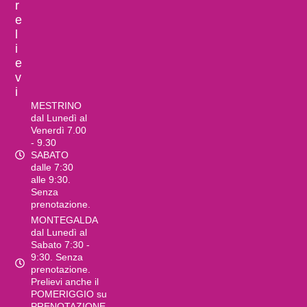
r
e
l
i
e
v
i
MESTRINO
dal Lunedì al
Venerdì 7.00
- 9.30
SABATO
dalle 7:30
alle 9:30.
Senza
prenotazione.
MONTEGALDA
dal Lunedì al
Sabato 7:30 -
9:30. Senza
prenotazione.
Prelievi anche il
POMERIGGIO su
PRENOTAZIONE.