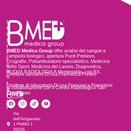
I
n
o
s
t
BMED Medica Group
offre analisi del sangue e
r
campioni biologici, apertura Punti Prelievo,
i
Ecografie, Poliambulatorio specialistico, Medicina
c
dello Sport, Medicina del Lavoro, Diagnostica.
o
NUOVA RADIOLOGIA A Montegalda, con RX.
Direttore sanitario Dr.ssa Francesca Pontini
n
t
Direttore di laboratorio Dr.ssa Francesca Pierantoni
In collaborazione con il Centro Radiologico San
a
Bartolomeo
t
t
i
Via
dell'Artigianato
1 PIANO 1
35035