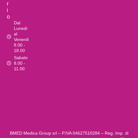
r
i
o
Dal
Lunedì
al
Venerdì
8.00 -
18.00
Sabato
8.00 -
11.00
BMED Medica Group srl – P.IVA ‍04627510284 – Reg. Imp. di