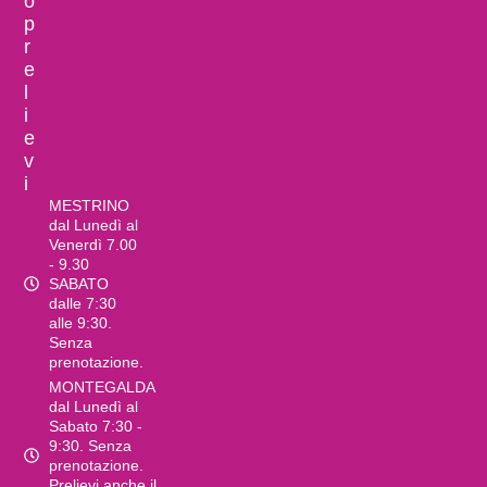
o
p
r
e
l
i
e
v
i
MESTRINO
dal Lunedì al
Venerdì 7.00
- 9.30
SABATO
dalle 7:30
alle 9:30.
Senza
prenotazione.
MONTEGALDA
dal Lunedì al
Sabato 7:30 -
9:30. Senza
prenotazione.
Prelievi anche il