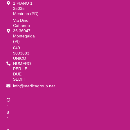
1 PIANO 1
35035
Mestrino (PD)
Via Dino
Cattaneo
36 36047
Montegalda
(VI)
049
9003683
UNICO
NUMERO
PER LE
DUE
SEDI!!
info@medicagroup.net
O
r
a
r
i