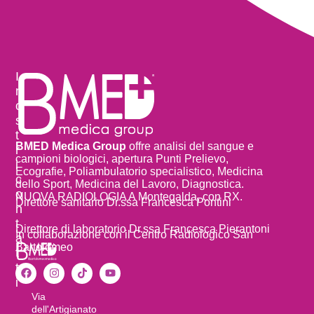
I
n
o
s
t
BMED Medica Group
offre analisi del sangue e
r
campioni biologici, apertura Punti Prelievo,
i
Ecografie, Poliambulatorio specialistico, Medicina
c
dello Sport, Medicina del Lavoro, Diagnostica.
o
NUOVA RADIOLOGIA A Montegalda, con RX.
Direttore sanitario Dr.ssa Francesca Pontini
n
t
Direttore di laboratorio Dr.ssa Francesca Pierantoni
In collaborazione con il Centro Radiologico San
a
Bartolomeo
t
t
i
Via
dell'Artigianato