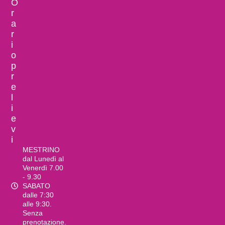
O
r
a
r
i
o
p
r
e
l
i
e
v
i
MESTRINO
dal Lunedì al
Venerdì 7.00
- 9.30
SABATO
dalle 7:30
alle 9:30.
Senza
prenotazione.