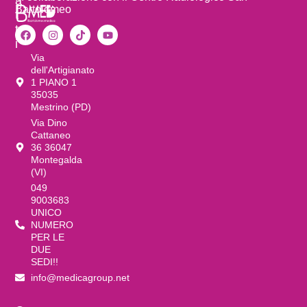
a
Bartolomeo
t
t
i
Via
dell'Artigianato
1 PIANO 1
35035
Mestrino (PD)
Via Dino
Cattaneo
36 36047
Montegalda
(VI)
049
9003683
UNICO
NUMERO
PER LE
DUE
SEDI!!
info@medicagroup.net