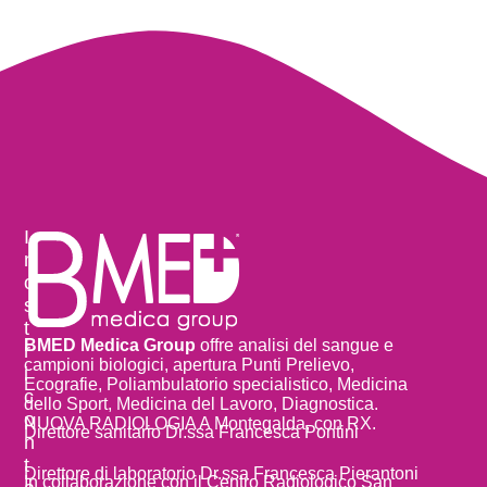
I
n
o
s
t
BMED Medica Group
offre analisi del sangue e
r
campioni biologici, apertura Punti Prelievo,
i
Ecografie, Poliambulatorio specialistico, Medicina
c
dello Sport, Medicina del Lavoro, Diagnostica.
o
NUOVA RADIOLOGIA A Montegalda, con RX.
Direttore sanitario Dr.ssa Francesca Pontini
n
t
Direttore di laboratorio Dr.ssa Francesca Pierantoni
In collaborazione con il Centro Radiologico San