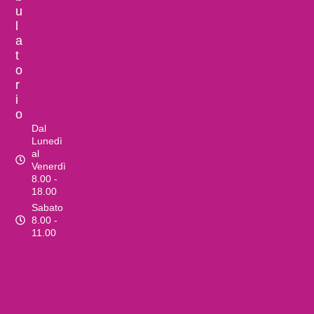
u
l
a
t
o
r
i
o
Dal
Lunedì
al
Venerdì
8.00 -
18.00
Sabato
8.00 -
11.00