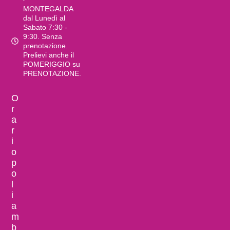
MONTEGALDA
dal Lunedì al
Sabato 7:30 -
9:30. Senza
prenotazione.
Prelievi anche il
POMERIGGIO su
PRENOTAZIONE.
O
r
a
r
i
o
p
o
l
i
a
m
b