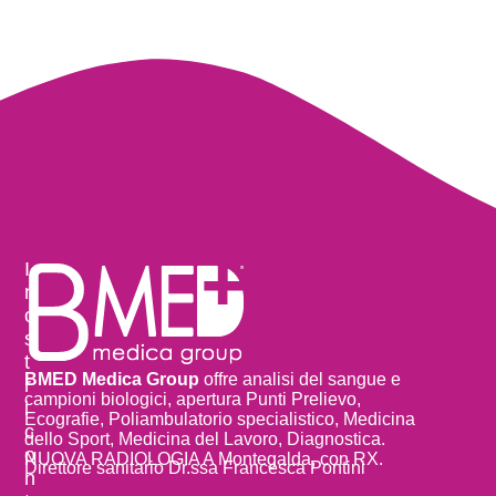
I
n
o
s
t
BMED Medica Group
offre analisi del sangue e
r
campioni biologici, apertura Punti Prelievo,
i
Ecografie, Poliambulatorio specialistico, Medicina
c
dello Sport, Medicina del Lavoro, Diagnostica.
o
NUOVA RADIOLOGIA A Montegalda, con RX.
Direttore sanitario Dr.ssa Francesca Pontini
n