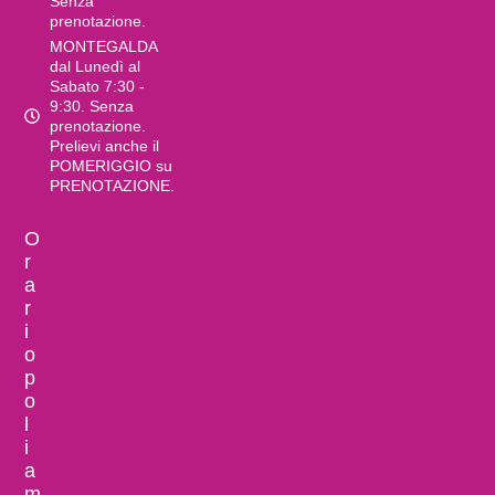
Senza
prenotazione.
MONTEGALDA
dal Lunedì al
Sabato 7:30 -
9:30. Senza
prenotazione.
Prelievi anche il
POMERIGGIO su
PRENOTAZIONE.
O
r
a
r
i
o
p
o
l
i
a
m