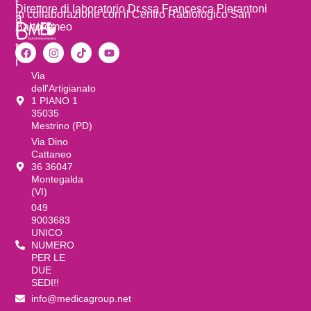
t
Direttore di laboratorio Dr.ssa Francesca Pierantoni
In collaborazione con il Centro Radiologico San
a
Bartolomeo
t
t
i
Via
dell'Artigianato
1 PIANO 1
35035
Mestrino (PD)
Via Dino
Cattaneo
36 36047
Montegalda
(VI)
049
9003683
UNICO
NUMERO
PER LE
DUE
SEDI!!
info@medicagroup.net