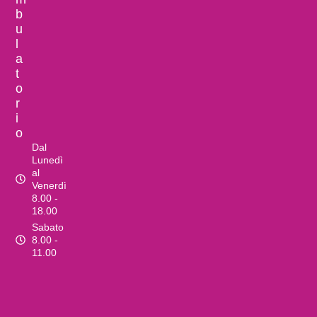
b
u
l
a
t
o
r
i
o
Dal
Lunedì
al
Venerdì
8.00 -
18.00
Sabato
8.00 -
11.00