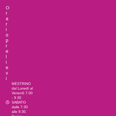
O
r
a
r
i
o
p
r
e
l
i
e
v
i
MESTRINO
dal Lunedì al
Venerdì 7.00
- 9.30
SABATO
dalle 7:30
alle 9:30.