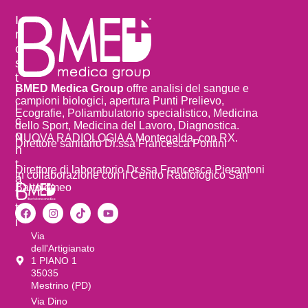
I
n
o
s
t
BMED Medica Group
offre analisi del sangue e
r
campioni biologici, apertura Punti Prelievo,
i
Ecografie, Poliambulatorio specialistico, Medicina
c
dello Sport, Medicina del Lavoro, Diagnostica.
o
NUOVA RADIOLOGIA A Montegalda, con RX.
Direttore sanitario Dr.ssa Francesca Pontini
n
t
Direttore di laboratorio Dr.ssa Francesca Pierantoni
In collaborazione con il Centro Radiologico San
a
Bartolomeo
t
t
i
Via
dell'Artigianato
1 PIANO 1
35035
Mestrino (PD)
Via Dino