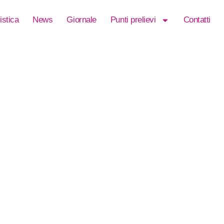
istica
News
Giornale
Punti prelievi
Contatti