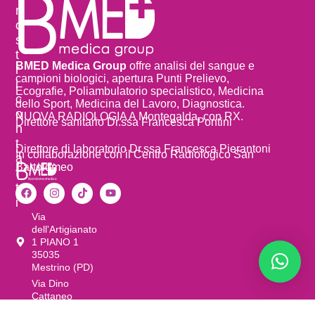
n
o
s
t
BMED Medica Group
offre analisi del sangue e
r
campioni biologici, apertura Punti Prelievo,
i
Ecografie, Poliambulatorio specialistico, Medicina
c
dello Sport, Medicina del Lavoro, Diagnostica.
o
NUOVA RADIOLOGIA A Montegalda, con RX.
Direttore sanitario Dr.ssa Francesca Pontini
n
t
Direttore di laboratorio Dr.ssa Francesca Pierantoni
In collaborazione con il Centro Radiologico San
a
Bartolomeo
t
t
i
Via
dell'Artigianato
1 PIANO 1
35035
Mestrino (PD)
Via Dino
Cattaneo
36 36047