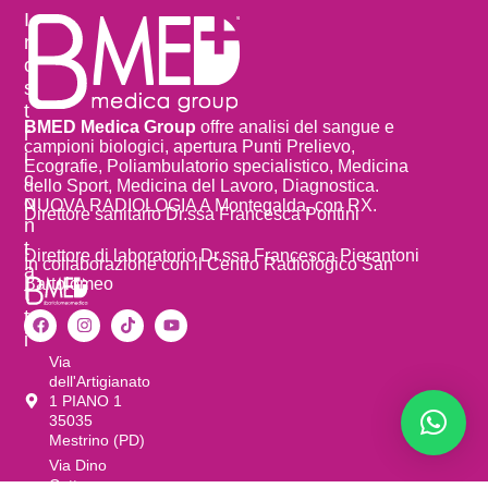
I
n
o
s
t
BMED Medica Group
offre analisi del sangue e
r
campioni biologici, apertura Punti Prelievo,
i
Ecografie, Poliambulatorio specialistico, Medicina
c
dello Sport, Medicina del Lavoro, Diagnostica.
o
NUOVA RADIOLOGIA A Montegalda, con RX.
Direttore sanitario Dr.ssa Francesca Pontini
n
t
Direttore di laboratorio Dr.ssa Francesca Pierantoni
In collaborazione con il Centro Radiologico San
a
Bartolomeo
t
t
i
Via
dell'Artigianato
1 PIANO 1
35035
Mestrino (PD)
Via Dino
Cattaneo